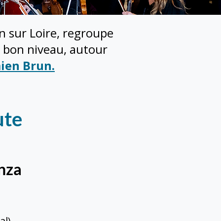
n sur Loire, regroupe
e bon niveau, autour
ien Brun
.
ute
enza
al)