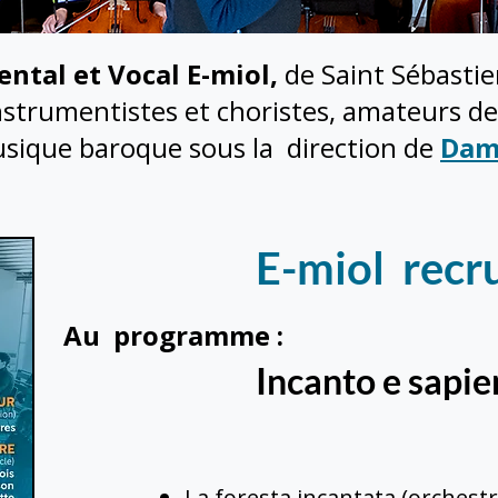
ntal et Vocal E-miol,
de Saint Sébastie
nstrumentistes et choristes, amateurs d
usique baroque sous la direction de
Dam
E-miol recr
Au programme :
Incanto e sapi
La foresta incantata (orchestr