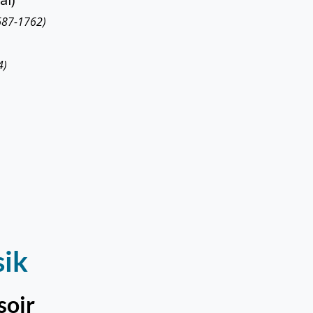
687-1762)
4)
ik
soir