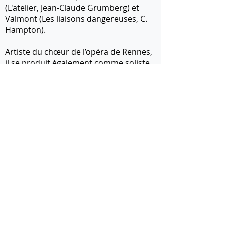
(L'atelier, Jean-Claude Grumberg) et
Valmont (Les liaisons dangereuses, C.
Hampton).
Artiste du chœur de l’opéra de Rennes,
il se produit également comme soliste
: on pourra le voir cet été sous
chapiteau dans les rôles de Gregorio
et du Duc de Roméo et Juliette de
Gounod (Figaro Si Figaro La).
Xavier Fabre termine actuellement ses
études de chant au CRR de Rennes
auprès d’Ingrid Perruche.